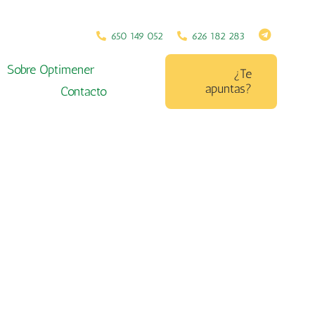
650 149 052
626 182 283
Sobre Optimener
¿Te
apuntas?
Contacto