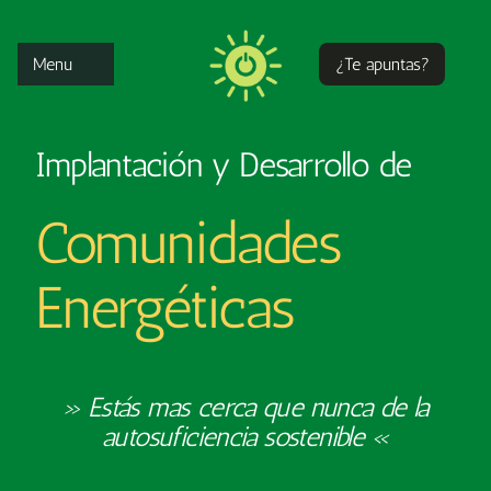
Saltar
al
Menu
¿Te apuntas?
contenido
Inicio
Implantación y Desarrollo de
Como
Comunidades
Energéticas
Por que
Proyectos
» Estás mas cerca que nunca
de la
Contacto
autosuficiencia sostenible «