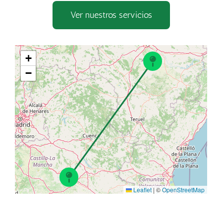
Ver nuestros servicios
+
−
Leaflet
|
©
OpenStreetMap